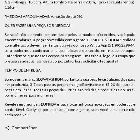
GG - Mangas: 18,5cm. Altura (ombro até barra): 90cm, Tórax (circunferência):
116cm.
*MEDIDAS APROXIMADAS. Variação de até 5%.
QUER FAZER UMA PEÇA SOB MEDIDA?
Se você não se sentir contemplade pelos tamanhos oferecidos, você pode
encomendar a sua peça sob medida com a gente. COMO FUNCIONA? Pedidos
com alteração devem ser feitos através do nosso WhatsApp (51)995229944,
para podermos confirmar a disponibilidade do tecido em nosso estoque.
Entendemos que nossos corpos não seguem uma tabela, logo, é a roupa que
precisa se adequar ao nosso corpo. Então, bora solicitar o teu ajuste!
TEMPO DE ENTREGA:
Somos uma marca SLOWFASHION, portanto, a sua peça levará alguns dias para
ser produzida, 3-7 dias para as peças em algodão/viscose e 15-20 dias para as
peças em Jeans. Todas as peças da Eufrida são criadas e produzidas no Brasil
por mulheres, para mulheres!
Revele seu amor pela EUFRIDA e joga no carrinho sua nova peça empoderada e
confortável. Obrigada por estar aqui com a gente, sem você esse corre não
seria possível!
Compartilhar