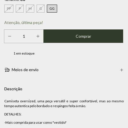
PP
P
M
G
GG
Atenção, última peça!
1
em estoque
Meios de envio
Descrição
Camiseta oversized, uma peça versátil e super confortável, mas ao mesmo
tempo autentica pelo bordado e respingos feita à mão.
DETALHES:
-Mais comprida para usar como "vestido"