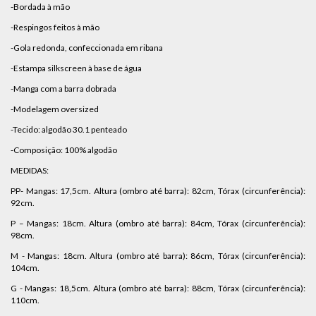
-Bordada à mão
-Respingos feitos à mão
-Gola redonda, confeccionada em ribana
-Estampa silkscreen à base de água
-Manga com a barra dobrada
-Modelagem oversized
-Tecido: algodão 30.1 penteado
-Composição: 100% algodão
MEDIDAS:
PP- Mangas: 17,5cm. Altura (ombro até barra): 82cm, Tórax (circunferência):
92cm.
P – Mangas: 18cm. Altura (ombro até barra): 84cm, Tórax (circunferência):
98cm.
M - Mangas: 18cm. Altura (ombro até barra): 86cm, Tórax (circunferência):
104cm.
G - Mangas: 18,5cm. Altura (ombro até barra): 88cm, Tórax (circunferência):
110cm.