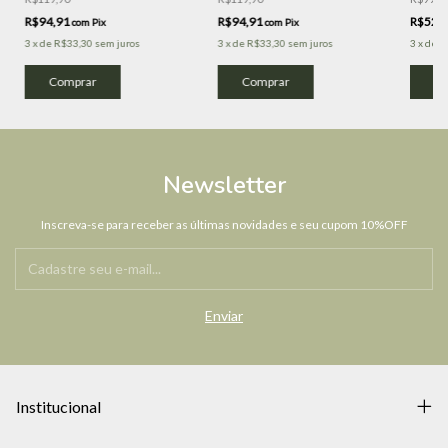
R$94,91
R$94,91
R$52,
com
Pix
com
Pix
3
x
de
R$33,30
sem juros
3
x
de
R$33,30
sem juros
3
x
de
R
Comprar
Comprar
Co
Newsletter
Inscreva-se para receber as últimas novidades e seu cupom 10%OFF
Institucional