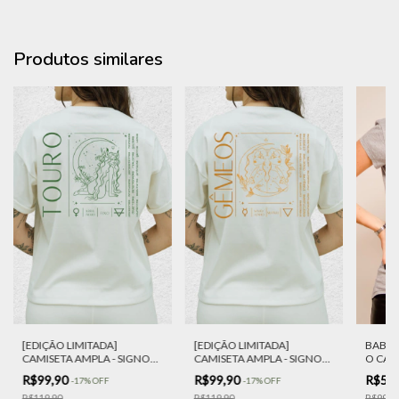
Produtos similares
[EDIÇÃO LIMITADA]
[EDIÇÃO LIMITADA]
BABY L
CAMISETA AMPLA - SIGNO
CAMISETA AMPLA - SIGNO
O CAR
TOURO
GÊMEOS
R$99,90
R$99,90
R$54
-
17
%
OFF
-
17
%
OFF
R$119,90
R$119,90
R$99,9