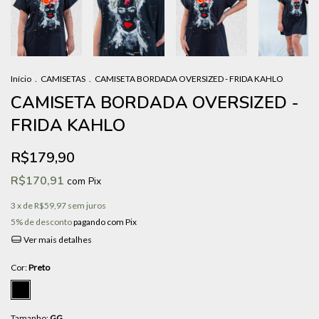
Início
.
CAMISETAS
.
CAMISETA BORDADA OVERSIZED - FRIDA KAHLO
CAMISETA BORDADA OVERSIZED -
FRIDA KAHLO
R$179,90
R$170,91
com
Pix
3
x de
R$59,97
sem juros
5% de desconto
pagando com Pix
Ver mais detalhes
Cor:
Preto
Tamanho:
GG