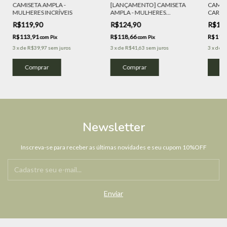
CAMISETA AMPLA -
[LANÇAMENTO] CAMISETA
CAMIS
MULHERES INCRÍVEIS
AMPLA - MULHERES
CAROLI
INCRÍVEIS: FUTEBOL
R$119,90
R$124,90
R$12
FEMININO
R$113,91
R$118,66
R$118
com
Pix
com
Pix
3
x
de
R$39,97
sem juros
3
x
de
R$41,63
sem juros
3
x
de
R
Comprar
Comprar
Co
Newsletter
Inscreva-se para receber as últimas novidades e seu cupom 10%OFF