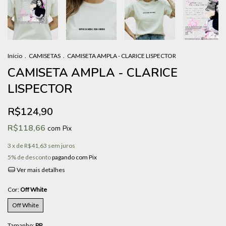
Início
.
CAMISETAS
.
CAMISETA AMPLA - CLARICE LISPECTOR
CAMISETA AMPLA - CLARICE
LISPECTOR
R$124,90
R$118,66
com
Pix
3
x de
R$41,63
sem juros
5% de desconto
pagando com Pix
Ver mais detalhes
Cor:
Off White
Off White
Tamanho:
PP