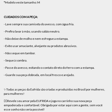
*Modelo veste tamanho: M
CUIDADOS COM A PEÇA:
- Lave sempre sua camiseta do avesso, com água fria.
- Prefira lavar à mão, usando sabão neutro.
- Não deixe de molho e nem esfregue a estampa.
- 
Evite usar amaciante, alvejante ou produtos abrasivos.
- 
Não seque em tambor.
- Seque à sombra.
- Passe do avesso, evitando o contato direto do ferro com a estampa.
- Guarde sua peça dobrada, em local fresco e arejado.
✨Todas as peças da Eufrida são criadas e produzidas no Brasil por mulheres,
para mulheres!
❤️‍🔥Revele seu amor pela EUFRIDA e joga no carrinho sua nova peça
empoderada e confortável. Obrigada por estar aqui com a gente, sem você
esse sonho não seria possível!