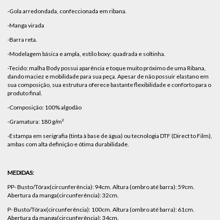
-Gola arredondada, confeccionada em ribana.
-Manga virada
-Barra reta.
-Modelagem básica e ampla, estilo boxy: quadrada e soltinha.
-Tecido: malha Body possui aparência e toque muito próximo de uma Ribana,
dando maciez e mobilidade para sua peça. Apesar de não possuir elastano em
sua composição, sua estrutura oferece bastante flexibilidade e conforto para o
produto final.
-Composição: 100% algodão
-Gramatura: 180 g/m²
-Estampa em serigrafia (tinta à base de água) ou tecnologia DTF (Direct to Film),
ambas com alta definição e ótima durabilidade.
MEDIDAS:
PP- Busto/Tórax(circunferência): 94cm. Altura (ombro até barra): 59cm.
Abertura da manga(circunferência): 32cm.
P- Busto/Tórax(circunferência): 100cm. Altura (ombro até barra): 61cm.
Abertura da manga(circunferência): 34cm.