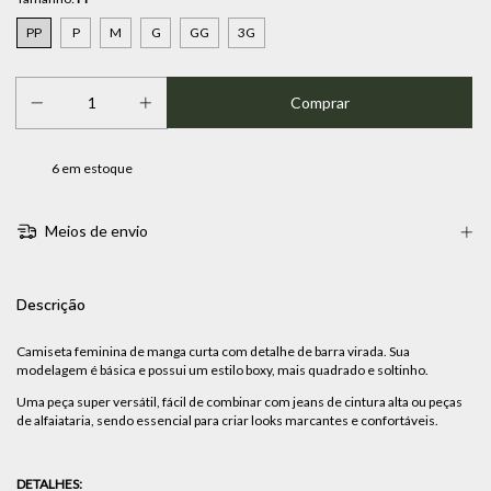
PP
P
M
G
GG
3G
6
em estoque
Meios de envio
Descrição
Camiseta feminina de manga curta com detalhe de barra virada. Sua
modelagem é básica e possui um estilo boxy, mais quadrado e soltinho.
Uma peça super versátil, fácil de combinar com jeans de cintura alta ou peças
de alfaiataria, sendo essencial para criar looks marcantes e confortáveis.
DETALHES: