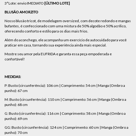
3°Lote: envio IMEDIATO
[ÚLTIMO LOTE]
BLUSÃO AMORZITO
Nosso blusão tricot, de modelagem oversized, com decote redondo e mangas
bufantes, é confeccionado com uma mistura de 50% algodão e 50% acrílico,
oferecendo conforto e estilo para os dias mais frios.
Além do aconchego, ele acompanha um exercício de autocuidado para você
praticar em casa, tornando sua experiência ainda mais especial.
Mostre seu amor pela EUFRIDA e garanta essa peça empoderada e
confortável!
MEDIDAS:
P: Busto (circunferência): 106 cm | Comprimento: 54 cm | Manga (Ombro a
punho): 67 cm
M: Busto (circunferência): 110 cm | Comprimento: 56 cm | Manga (Ombro a
punho): 68 cm
G: Busto (circunferência): 116 cm | Comprimento: 58 cm | Manga (Ombro a
punho): 69 cm
GG: Busto (circunferência): 124 cm | Comprimento: 60 cm | Manga (Ombro a
punho): 70 cm