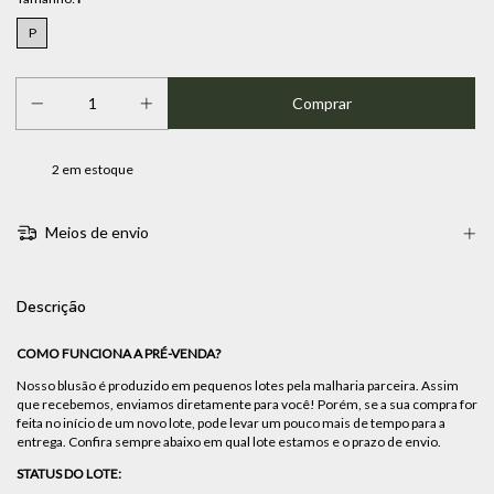
P
2
em estoque
Meios de envio
Descrição
COMO FUNCIONA A PRÉ-VENDA?
Nosso blusão é produzido em pequenos lotes pela malharia parceira. Assim
que recebemos, enviamos diretamente para você! Porém, se a sua compra for
feita no início de um novo lote, pode levar um pouco mais de tempo para a
entrega. Confira sempre abaixo em qual lote estamos e o prazo de envio.
STATUS DO LOTE: