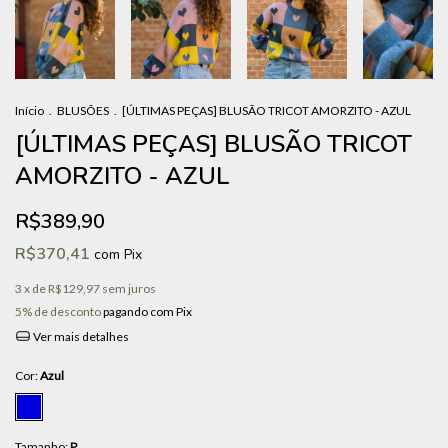
Início
.
BLUSÕES
.
[ÚLTIMAS PEÇAS] BLUSÃO TRICOT AMORZITO - AZUL
[ÚLTIMAS PEÇAS] BLUSÃO TRICOT
AMORZITO - AZUL
R$389,90
R$370,41
com
Pix
3
x de
R$129,97
sem juros
5% de desconto
pagando com Pix
Ver mais detalhes
Cor:
Azul
Tamanho:
P