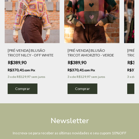
[PRÉ-VENDA] BLUSÃO
[PRÉ-VENDA] BLUSÃO
[PRÉ-
TRICOT NILCY - OFF WHITE
TRICOT AMORZITO - VERDE
TRICOT
R$389,90
R$389,90
R$38
R$370,41
R$370,41
R$370
com
Pix
com
Pix
3
x
de
R$129,97
sem juros
3
x
de
R$129,97
sem juros
3
x
de
R
Comprar
Comprar
Co
Newsletter
Inscreva-se para receber as últimas novidades e seu cupom 10%OFF