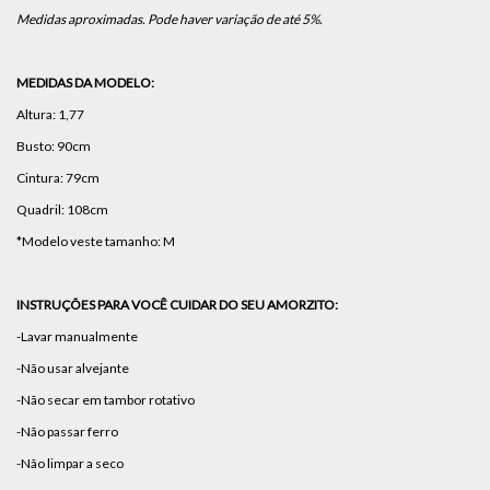
Medidas aproximadas. Pode haver variação de até 5%.
MEDIDAS DA MODELO:
Altura: 1,77
Busto: 90cm
Cintura: 79cm
Quadril: 108cm
*Modelo veste tamanho: M
INSTRUÇÕES PARA VOCÊ CUIDAR DO SEU AMORZITO:
-Lavar manualmente
-Não usar alvejante
-Não secar em tambor rotativo
-Não passar ferro
-Não limpar a seco