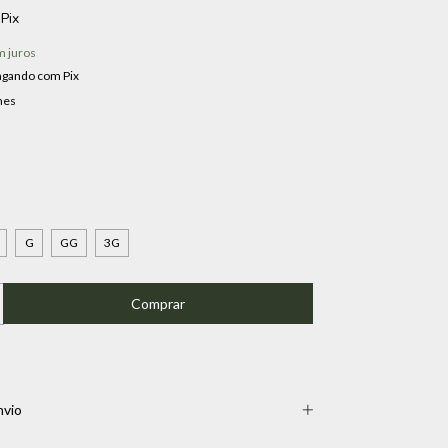
Pix
 juros
agando com Pix
hes
G
GG
3G
nvio