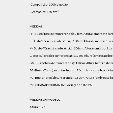
-Composição: 100% algodão
-Gramatura: 180 g/m²
MEDIDAS:
PP- Busto/Tórax(circunferência): 94cm. Altura (ombro até bar
P- Busto/Tórax(circunferência): 100cm. Altura (ombro até bar
M- Busto/Tórax(circunferência): 106cm. Altura (ombro até ba
G- Busto/Tórax(circunferência): 112cm. Altura (ombro até bar
GG- Busto/Tórax(circunferência): 118cm. Altura (ombro até b
3G- Busto/Tórax(circunferência): 124cm. Altura (ombro até b
4G- Busto/Tórax(circunferência): 130cm. Altura (ombro até b
*MEDIDAS APROXIMADAS. Variação de até 5%.
MEDIDAS DA MODELO:
Altura: 1,77