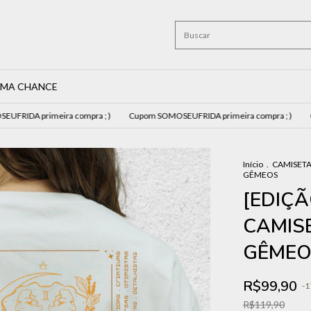
IMA CHANCE
imeira compra ; )
Cupom SOMOSEUFRIDA primeira compra ; )
Cupom SOMO
Início
.
CAMISETA
GÊMEOS
[EDIÇÃ
CAMIS
GÊMEO
R$99,90
-
1
R$119,90