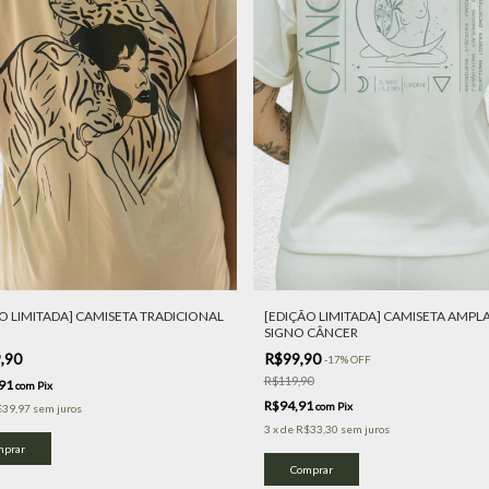
O LIMITADA] CAMISETA TRADICIONAL
[EDIÇÃO LIMITADA] CAMISETA AMPLA
SIGNO CÂNCER
,90
R$99,90
-
17
%
OFF
R$119,90
,91
com
Pix
R$94,91
com
Pix
$39,97
sem juros
3
x
de
R$33,30
sem juros
mprar
Comprar