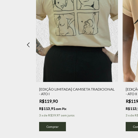
CHEGA
[EDIÇÃO LIMITADA] CAMISETA TRADICIONAL
[EDIÇÃ
- ATO I
- ATO II
R$119,90
R$119
R$113,91
R$113
com
Pix
3
x
de
R$39,97
sem juros
3
x
de
R
Comprar
Co