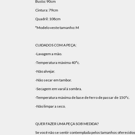
Busto: 90cm
Cintura: 79cm
Quadril: 108cm
*Modelo veste tamanho: M
CUIDADOS COM A PEÇA:
-Lavagem a mão.
-Temperatura máxima 40°c.
-Não alvejar.
-Não secar em tambor.
-Secagem em varal à sombra.
-Temperatura máxima de base de ferro de passar de 150°c.
-Não limpar a seco.
QUER FAZER UMA PEÇA SOB MEDIDA?
Se você não se sentir contemplada pelos tamanhos oferecid