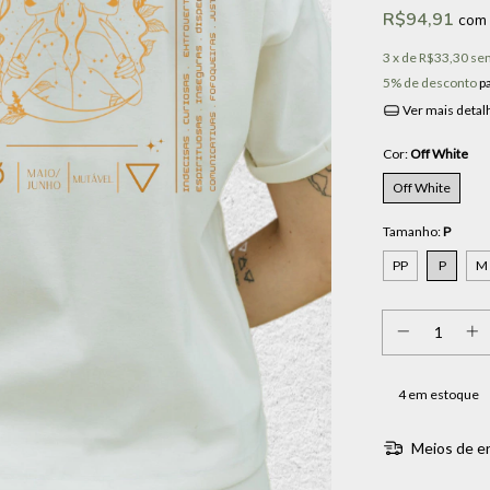
R$94,91
com
3
x de
R$33,30
sem
5% de desconto
p
Ver mais detal
Cor:
Off White
Off White
Tamanho:
P
PP
P
M
4
em estoque
Meios de e